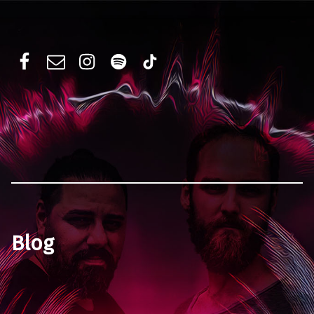
MANICORE
Facebook
E-Mail
Instagram
Spotify
TikTok
Die offizielle Band-Webseite
Blog