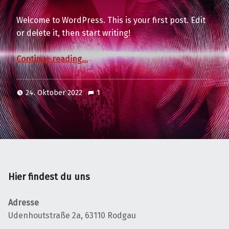
Welcome to WordPress. This is your first post. Edit
or delete it, then start writing!
“Hello world!”
Continue reading
…
24. Oktober 2022
1
Hier findest du uns
Adresse
Udenhoutstraße 2a, 63110 Rodgau